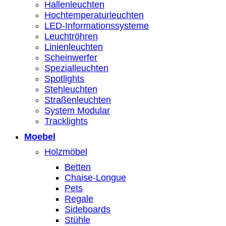
Hallenleuchten
Hochtemperaturleuchten
LED-Informationssysteme
Leuchtröhren
Linienleuchten
Scheinwerfer
Spezialleuchten
Spotlights
Stehleuchten
Straßenleuchten
System Modular
Tracklights
Moebel
Holzmöbel
Betten
Chaise-Longue
Pets
Regale
Sideboards
Stühle