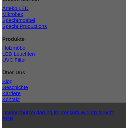
Arteko LED
Mikrobex
Spechtmoebel
Specht Productions
Produkte
Holzmöbel
LED Leuchten
UVC Filter
Über Uns
Blog
Geschichte
Karriere
Kontakt
Datenschutzerklärung
Impressum
Widerrufsrecht
AGB