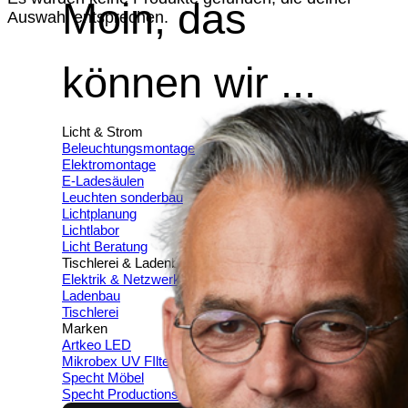
Moin, das
Auswahl entsprechen.
können wir ...
Licht & Strom
Beleuchtungsmontage
Elektromontage
E-Ladesäulen
Leuchten sonderbau
Lichtplanung
Lichtlabor
Licht Beratung
Tischlerei & Ladenbau
Elektrik & Netzwerk
Ladenbau
Tischlerei
Marken
Artkeo LED
Mikrobex UV FIlter
Specht Möbel
Specht Productions