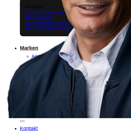
Produkte
Hochtemperaturleuchten
LED Leuchten
Individuelle Holzmöbel
UV Desinfektionsgeräte
Marken
Arteko LED
Mikrobex
Spechtmöbel
Wissen & Infos
Shop
Suchen nach:
Kontakt