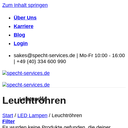
Zum Inhalt springen
Über Uns
Karriere
Blog
Login
sakes@specht-services.de | Mo-Fr 10:00 - 16:00
| +49 (40) 334 600 990
Leuchtröhren
Leistungen
Start
/
LED Lampen
/
Leuchtröhren
Filter
Es wurden keine Produkte gefunden, die deiner