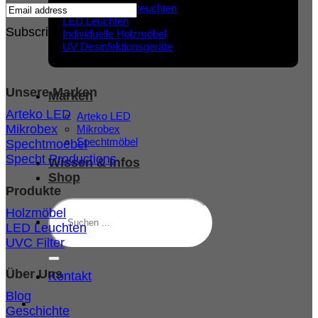
Hochtemperaturleuchten
LED Leuchten
Subscribe
Individuelle Holzmöbel
UV Desinfektionsgeräte
Unsere Marken
Marken
Arteko LED
Arteko LED
Mikrobex
Mikrobex
Spechtmöbel
Spechtmoebel
Specht Productions
Wissen & Infos
Shop
Produkte
Suchen
Holzmöbel
nach:
LED Leuchten
UVC Filter
Über Uns
Kontakt
Blog
Geschichte