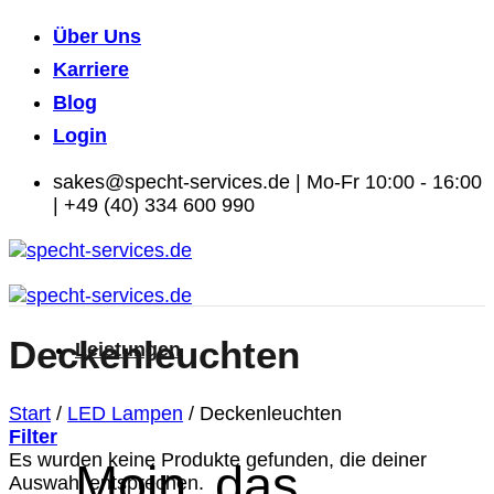
Zum
Über Uns
Inhalt
Karriere
springen
Blog
Login
sakes@specht-services.de | Mo-Fr 10:00 - 16:00
| +49 (40) 334 600 990
Deckenleuchten
Leistungen
Start
/
LED Lampen
/
Deckenleuchten
Filter
Es wurden keine Produkte gefunden, die deiner
Moin, das
Auswahl entsprechen.