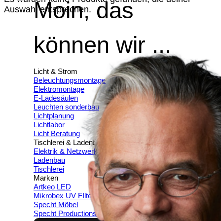
Moin, das
Auswahl entsprechen.
können wir ...
Licht & Strom
Beleuchtungsmontage
Elektromontage
E-Ladesäulen
Leuchten sonderbau
Lichtplanung
Lichtlabor
Licht Beratung
Tischlerei & Ladenbau
Elektrik & Netzwerk
Ladenbau
Tischlerei
Marken
Artkeo LED
Mikrobex UV FIlter
Specht Möbel
Specht Productions