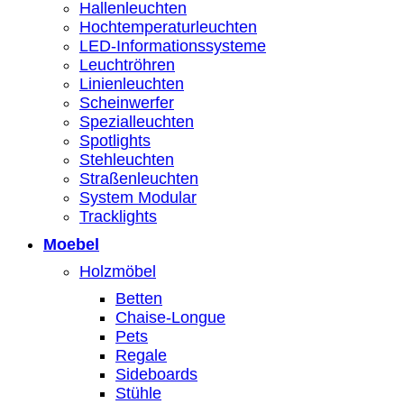
Hallenleuchten
Hochtemperaturleuchten
LED-Informationssysteme
Leuchtröhren
Linienleuchten
Scheinwerfer
Spezialleuchten
Spotlights
Stehleuchten
Straßenleuchten
System Modular
Tracklights
Moebel
Holzmöbel
Betten
Chaise-Longue
Pets
Regale
Sideboards
Stühle