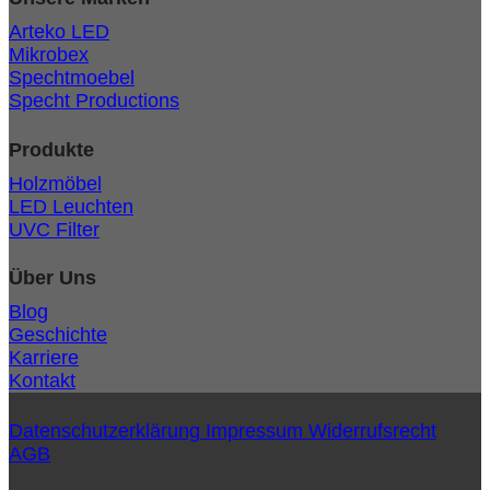
Arteko LED
Mikrobex
Spechtmoebel
Specht Productions
Produkte
Holzmöbel
LED Leuchten
UVC Filter
Über Uns
Blog
Geschichte
Karriere
Kontakt
Datenschutzerklärung
Impressum
Widerrufsrecht
AGB