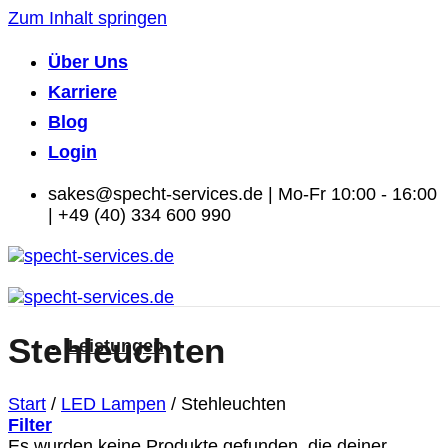
Zum Inhalt springen
Über Uns
Karriere
Blog
Login
sakes@specht-services.de | Mo-Fr 10:00 - 16:00
| +49 (40) 334 600 990
Stehleuchten
Leistungen
Start
/
LED Lampen
/
Stehleuchten
Filter
Es wurden keine Produkte gefunden, die deiner