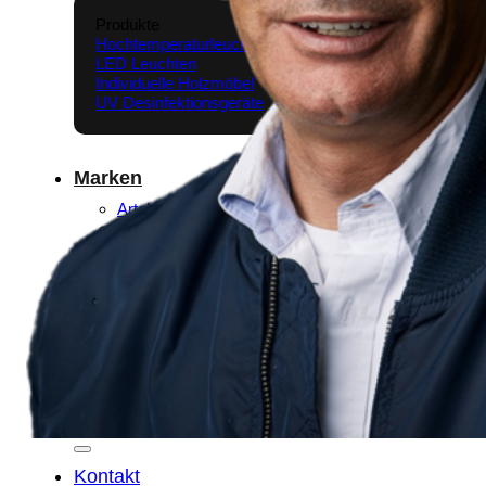
Produkte
Hochtemperaturleuchten
LED Leuchten
Individuelle Holzmöbel
UV Desinfektionsgeräte
Marken
Arteko LED
Mikrobex
Spechtmöbel
Wissen & Infos
Shop
Suchen nach:
Kontakt