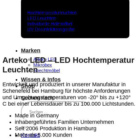
Produkte
Hochtemperaturleuchten
LED Leuchten
Individuelle Holzmöbel
UV Desinfektionsgeräte
Marken
Arteko LED – LED Hochtemperatur
Arteko LED
Mikrobex
Leuchten
Spechtmöbel
Wissen & Infos
Entwickelt und produziert in unserer Manufaktur in
Shop
Schenefeld bei Hamburg für höchste Anforderungen
und Umgebungstemperaturen von -20° bis zu +120°
Suchen nach:
C bei einer Lebensdauer bis zu 100.000 Lichtstunden.
Made in Germany
inhabergeführtes Familien Unternehmen
Seit 2006 Produktion in Hamburg
Mehr als 5.000 Kunden
Kontakt